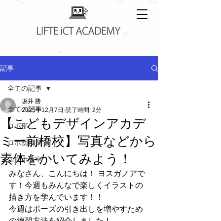
記事
全ての記事
坂井 勝
全ての記事
2025年12月7日
読了時間: 2分
【こどもデザインアカデ
ロボ部
ミー前橋校】写真などから
ロボ団授業
素体をかいてみよう！
スマホ教室
みなさん、こんにちは！ ヨスガノアで
す！今週もみんなで楽しくイラストの
描き方を学んでいます！！
今週はポーズの引き出しを増やすため
の練習方法を紹介しました！