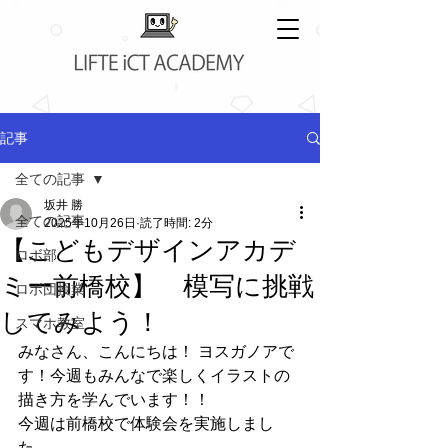
記事
全ての記事
坂井 勝
全ての記事
2025年10月26日
読了時間: 2分
【こどもデザインアカデ
ロボ部
ミー前橋校】 模写に挑戦
ロボ団授業
してみよう！
スマホ教室
みなさん、こんにちは！ ヨスガノアで
す！今週もみんなで楽しくイラストの
描き方を学んでいます！！
今週は前橋校で体験会を実施しまし
た。