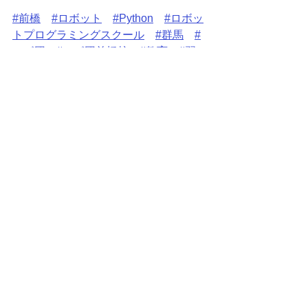
#前橋
#ロボット
#Python
#ロボッ
トプログラミングスクール
#群馬
#
ロボ団
#ロボ団前橋校
#教育
#習い
事
#子供向け
#STEAM教育
ロボ団授業
すべて表示
最新記事