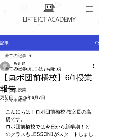
記事
全ての記事
坂井 勝
全ての記事
2025年6月1日
読了時間: 3分
【ロボ団前橋校】6/1授業
ロボ部
報告
ロボ団授業
更新日：
2025年6月7日
スマホ教室
こんにちは！ロボ団前橋校 教室長の高
橋です。
ロボ団前橋校では今日から新学期！ど
のクラスもLESSON1がスタートしまし