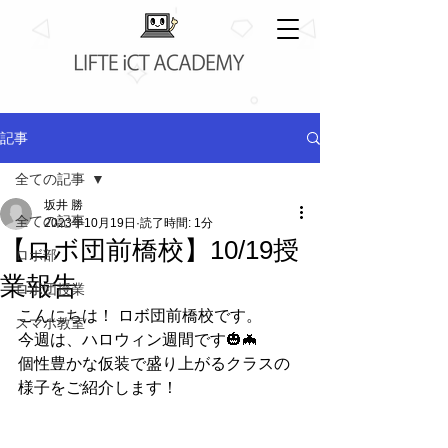
記事
全ての記事
坂井 勝
全ての記事
2023年10月19日
読了時間: 1分
【ロボ団前橋校】10/19授
ロボ部
業報告
ロボ団授業
こんにちは！ ロボ団前橋校です。
スマホ教室
今週は、ハロウィン週間です🎃🦇
個性豊かな仮装で盛り上がるクラスの
様子をご紹介します！