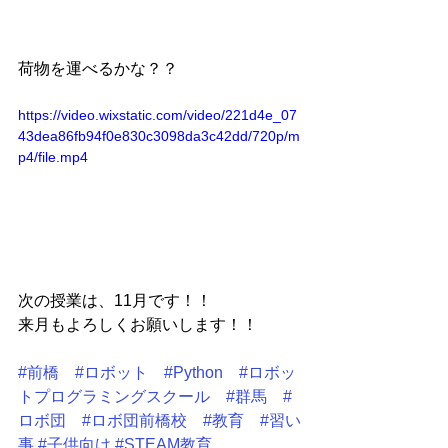
荷物を運べるかな？？
https://video.wixstatic.com/video/221d4e_07
43dea86fb94f0e830c3098da3c42dd/720p/m
p4/file.mp4
次の授業は、11月です！！
来月もよろしくお願いします！！
#前橋
#ロボット
#Python
#ロボッ
トプログラミングスクール
#群馬
#
ロボ団
#ロボ団前橋校
#教育
#習い
事
#子供向け
#STEAM教育