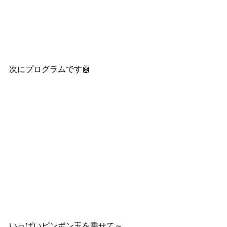
次にプログラムです🤖
いっぱいピンポン玉を乗せて～