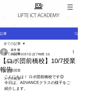
記事
全ての記事
坂井 勝
全ての記事
2023年10月7日
読了時間: 1分
【ロボ団前橋校】10/7授業
ロボ部
報告
ロボ団授業
こんにちは！ ロボ団前橋校です😊
スマホ教室
今日は、ADVANCEクラスの様子をご
紹介します。