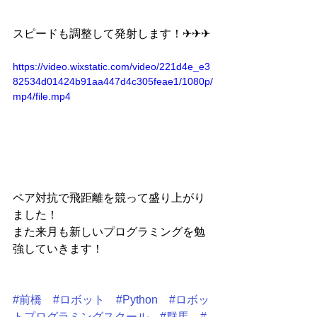
スピードも調整して発射します！✈✈✈
https://video.wixstatic.com/video/221d4e_e3
82534d01424b91aa447d4c305feae1/1080p/
mp4/file.mp4
ペア対抗で飛距離を競って盛り上がり
ました！
また来月も新しいプログラミングを勉
強していきます！
#前橋
#ロボット
#Python
#ロボッ
トプログラミングスクール
#群馬
#