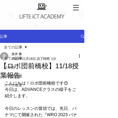
記事
全ての記事
坂井 勝
全ての記事
2023年11月18日
読了時間: 1分
【ロボ団前橋校】11/18授
ロボ部
業報告
ロボ団授業
こんにちは！ロボ団前橋校です😊
スマホ教室
今日は、ADVANCEクラスの様子をご
紹介します。
今日のレッスンの冒頭では、先日、パ
ナマにて開催された『WRO 2023 パナ