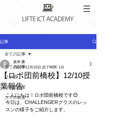
記事
全ての記事
坂井 勝
全ての記事
2023年12月10日
読了時間: 1分
【ロボ団前橋校】12/10授
ロボ部
業報告
ロボ団授業
こんにちは！ロボ団前橋校です😊
スマホ教室
今日は、CHALLENGERクラスのレッ
スンの様子をご紹介します。