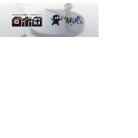
【こどもデザインアカデ
【こどもデザイ
ミー前橋校】体のバラン
ミー前橋校】シ
お問合せはこちら
ス！
ションの描き方
※LINEをご利用でない方はこちら
027-212-2354
TEL
【受付時間】
(水)(木)(金)13:00～21:00
​(土)(日)9:00～17:30
※授業中出られない場合もござい
ます
※定休日 (月)、(火)