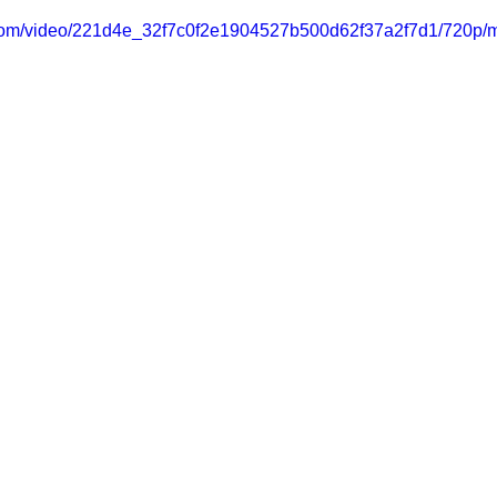
ic.com/video/221d4e_32f7c0f2e1904527b500d62f37a2f7d1/720p/m