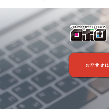
【ロボ団前橋校】6/1授業報
告
お問合せ