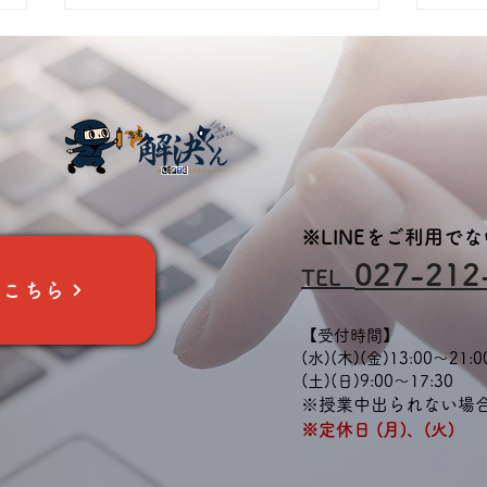
【ロボ団前橋校】5/4授業報
【ロ
※LINEをご利用で
告
告
027-212
TEL
はこちら
【受付時間】
(水)(木)(金)13:00～21:0
​(土)(日)9:00～17:30
※授業中出られない場
※定休日 (月)、(火)