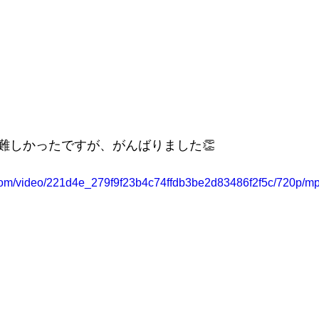
難しかったですが、がんばりました👏
c.com/video/221d4e_279f9f23b4c74ffdb3be2d83486f2f5c/720p/mp