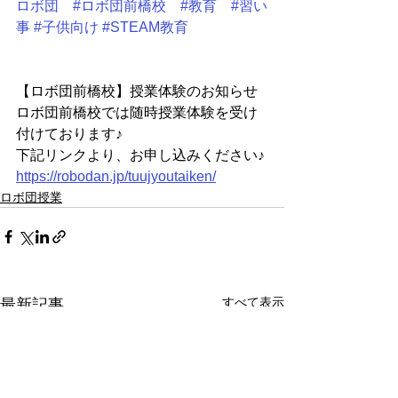
ロボ団
#ロボ団前橋校
#教育
#習い
事
#子供向け
#STEAM教育
【ロボ団前橋校】授業体験のお知らせ
ロボ団前橋校では随時授業体験を受け
付けております♪
下記リンクより、お申し込みください♪
https://robodan.jp/tuujyoutaiken/
ロボ団授業
すべて表示
最新記事