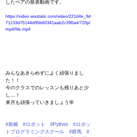
したペアの発表動画です。
https://video.wixstatic.com/video/221d4e_9d
71133d75144d95b60341aab2c390a4/720p/
mp4/file.mp4
みんなあきらめずによく頑張りまし
た！！
今のクラスでのレッスンも残りあと少
し…！
来月も頑張っていきましょう🌸
#前橋
#ロボット
#Python
#ロボッ
トプログラミングスクール
#群馬
#