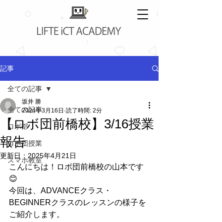
記事
全ての記事
坂井 勝
全ての記事
2024年3月16日
読了時間: 2分
【ロボ団前橋校】3/16授業
ロボ部
報告
ロボ団授業
更新日：
2025年4月21日
スマホ教室
こんにちは！ロボ団前橋校の山本です
😊
今回は、ADVANCEクラス・
BEGINNERクラスのレッスンの様子を
ご紹介します。