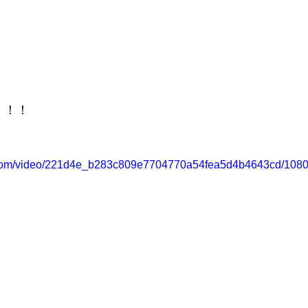
！！！
ic.com/video/221d4e_b283c809e7704770a54fea5d4b4643cd/1080