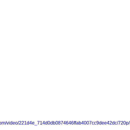
ic.com/video/221d4e_714d0db0874646ffab4007cc9dee42dc/720p/