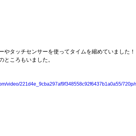
ーやタッチセンサーを使ってタイムを縮めていました！
のところもいました。
ic.com/video/221d4e_9cba297af9f348558c92f6437b1a0a55/720p/