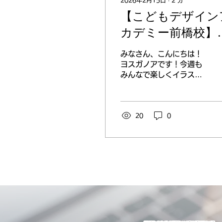
2026年2月15日
∙
2
分
【こどもデザイン
カデミー前橋校】
のバランスについ
みなさん、こんにちは！
て！
ヨスガノアです！今週も
みんなで楽しくイラスト
の描き方を学んでいま
す！！ 今週の授業では顔
のバランスについてお話
ししました！ 最近は顔を
20
0
よりよくするためにみん
なで考えています！ ヨス
ガノアクラスのみんなに
は、好きな絵柄を探して
もらっています！ 最初は
真似をすることから始め
てみてほしいです！特に
お顔は！ 再現性を高める
ために目、鼻、口、輪郭
のバランスを考えること