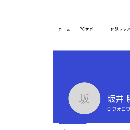
ホーム
PCサポート
体験レッ
坂井 
坂井 勝
0
フォロ