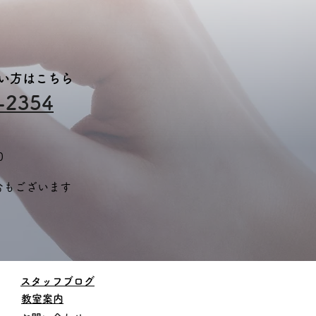
早いと思います！ ギャ
プなどを狙ってみるの
面白いかもしれませ
。 ★最後に 新しい仲
、大募集中です！ 「絵
ない方はこちら
描くのが好き！」 「も
-2354
と上手に描けるように
りたい！」 そんなお子
をお待ちしています！
ロのイラストレーター
0
目指すお子様から、絵
描くことが好きなお子
合もございます
まで、それぞれのレベ
やライフスタイルに合
せてレッスンをご受講
ただけます。 8月から
規開講しておりますの
、お気軽にお問い合わ
ください！ 無料体験レ
​スタッフブログ
スンも実施中！ 「どん
​教室案内
レッスンか一度見てみ