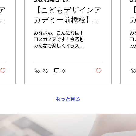
2026年2月8日
∙
2
分
20
ア
【こどもデザインア
顔
カデミー前橋校】体
のバランス！
みなさん、こんにちは！
み
ヨスガノアです！今週も
ヨ
みんなで楽しくイラスト
み
の描き方を学んでいま
の
す！！ 今週の授業では体
す
のバランスについてお話
徒
ししました！ ポイント
28
0
ス
長さの比率を覚えましょ
に
う。体のバランスに違和
描
感を感じる原因はどこか
ュ
が長すぎたり、短すぎた
ら
もっと見る
りすることが多いです。
キ
上記の腕、脚、胴体以外
表
にも手など比率を覚える
ン
ことできれいに描けま
す
す。比率を観察する癖を
で
つけてみましょう。 ★最
シ