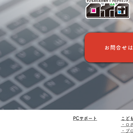
がおすすめです。 大変で
すが一旦自分の手癖を封
印して好きな絵を参考に
描いてみると新たな発見
や上達につながります。
顔がよく描けるとその後
の体などを描くモチベー
お問合せ
ションにもつながるので
頑張りましょう！ 生徒さ
んからチョコをいただき
ました～！ ありがとうご
ざいます！ ★最後に 新
しい仲間、大募集中で
す！ 「絵を描くのが好
き！」 「もっと上手に描
けるようになりたい！」
そんなお子様をお待ちし
ています！ プロのイラス
トレーターを目指すお子
PCサポート
こど
様から、絵を描くことが
​・ロ
好きなお子様まで、それ
​・プ