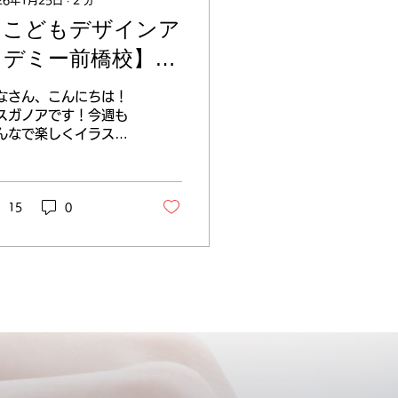
26年1月25日
∙
2
分
【こどもデザインア
カデミー前橋校】シ
チュエーションの描
なさん、こんにちは！
き方
スガノアです！今週も
んなで楽しくイラスト
描き方を学んでいま
！！ 今週の授業では生
さんが描いてきたイラ
トを添削しました。 人
15
0
伝えることと、自分が
いていてときめくシチ
エーションを描いても
いました！ ポイント
ャラクターの性格から
情やシチュエーショ
、仕草や構図を考えま
。 好きなキャラクター
練習するとシチュエー
ョンを考える力の上達