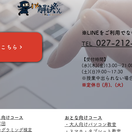
後に 新しい仲間、大募集
が
中です！ 「絵を描くのが
ッ
好き！」 「もっと上手に
も
描けるようになりた
ん
い！」 そんなお子様をお
間
※LINEをご利用で
待ちしています！ プロの
を
027-212
イラストレーターを目指
っ
TEL
はこちら
すお子様から、絵を描く
な
ことが好きなお子様ま
様
【受付時間】
で、それぞれのレベルや
プ
(水)(木)(金)13:00～21:0
ライフスタイルに合わせ
を
​(土)(日)9:00～17:30
てレッスンをご受講いた
を
※授業中出られない場
だけます。 8月から新規
様
※定休日 (月)、(火)
開講しておりますので、
ル
お気軽にお問い合わせく
わ
ださい！ 無料体験レッス
い
ンも実施中！ 「どんなレ
新
ッスンか一度見てみた
で
い」 「うちの子に合うか
せ
も向けコース
おとな向けコース
な？」 少しでもご興味の
ッ
ボ団
・大人向けパソコン教室
ある方は、ぜひ一度無料
な
ログラミング検定
・スマホ・タブレット教室