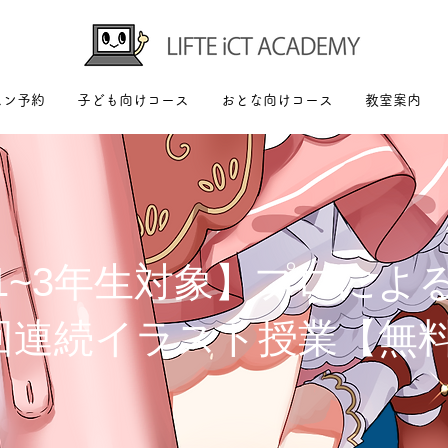
スン予約
子ども向けコース
おとな向けコース
教室案内
1~3年生対象】プロによ
回連続イラスト授業【無