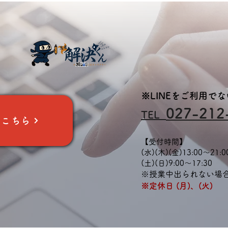
※LINEをご利用で
027-212
TEL
はこちら
【受付時間】
(水)(木)(金)13:00～21:0
​(土)(日)9:00～17:30
※授業中出られない場
※定休日 (月)、(火)