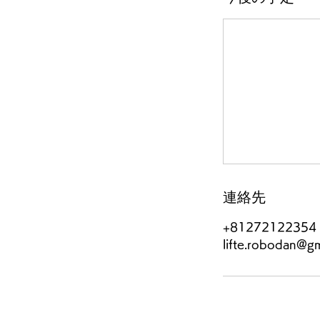
連絡先
+81272122354
lifte.robodan@g