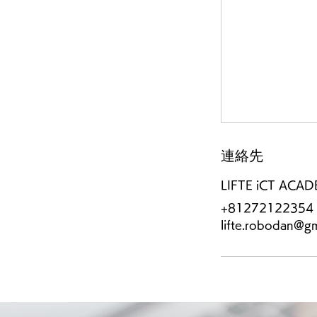
連絡先
LIFTE iCT ACA
+81272122354
lifte.robodan@g