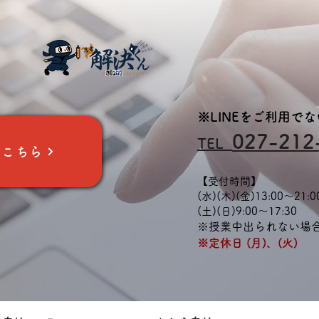
※LINEをご利用で
027-212
TEL
はこちら
【受付時間】
(水)(木)(金)13:00～21:0
​(土)(日)9:00～17:30
※授業中出られない場
※定休日 (月)、(火)